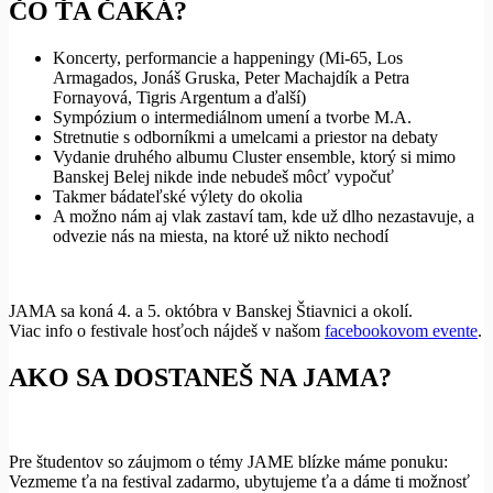
ČO ŤA ČAKÁ?
Koncerty, performancie a happeningy (Mi-65, Los
Armagados, Jonáš Gruska, Peter Machajdík a Petra
Fornayová, Tigris Argentum a ďalší)
Sympózium o intermediálnom umení a tvorbe M.A.
Stretnutie s odborníkmi a umelcami a priestor na debaty
Vydanie druhého albumu Cluster ensemble, ktorý si mimo
Banskej Belej nikde inde nebudeš môcť vypočuť
Takmer bádateľské výlety do okolia
A možno nám aj vlak zastaví tam, kde už dlho nezastavuje, a
odvezie nás na miesta, na ktoré už nikto nechodí
JAMA sa koná 4. a 5. októbra v Banskej Štiavnici a okolí.
Viac info o festivale hosťoch nájdeš v našom
facebookovom evente
.
AKO SA DOSTANEŠ NA JAMA?
Pre študentov so záujmom o témy JAME blízke máme ponuku:
Vezmeme ťa na festival zadarmo, ubytujeme ťa a dáme ti možnosť