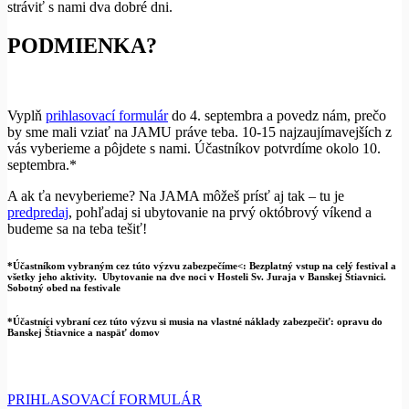
stráviť s nami dva dobré dni.
PODMIENKA?
Vyplň
prihlasovací formulár
do 4. septembra a povedz nám, prečo
by sme mali vziať na JAMU práve teba. 10-15 najzaujímavejších z
vás vyberieme a pôjdete s nami. Účastníkov potvrdíme okolo 10.
septembra.*
A ak ťa nevyberieme? Na JAMA môžeš prísť aj tak – tu je
predpredaj
, pohľadaj si ubytovanie na prvý októbrový víkend a
budeme sa na teba tešiť!
*Účastníkom vybraným cez túto výzvu zabezpečíme<: Bezplatný vstup na celý festival a
všetky jeho aktivity. Ubytovanie na dve noci v Hosteli Sv. Juraja v Banskej Štiavnici.
Sobotný obed na festivale
*Účastníci vybraní cez túto výzvu si musia na vlastné náklady zabezpečiť: opravu do
Banskej Štiavnice a naspäť domov
PRIHLASOVACÍ FORMULÁR