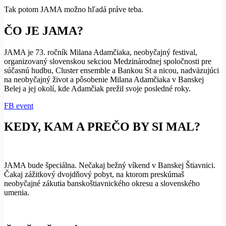
Tak potom JAMA možno hľadá práve teba.
ČO JE JAMA?
JAMA je 73. ročník Milana Adamčiaka, neobyčajný festival,
organizovaný slovenskou sekciou Medzinárodnej spoločnosti pre
súčasnú hudbu, Cluster ensemble a Bankou St a nicou, nadväzujúci
na neobyčajný život a pôsobenie Milana Adamčiaka v Banskej
Belej a jej okolí, kde Adamčiak prežil svoje posledné roky.
FB event
KEDY, KAM A PREČO BY SI MAL?
JAMA bude špeciálna. Nečakaj bežný víkend v Banskej Štiavnici.
Čakaj zážitkový dvojdňový pobyt, na ktorom preskúmaš
neobyčajné zákutia banskoštiavnického okresu a slovenského
umenia.