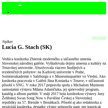
JAMA 80
Hlavná
EN
navigácia
<<<
>>>
\Spíker
Lucia G. Stach (SK)
Vedúca kurátorka Zbierok moderného a súčasného umenia
Slovenskej národnej galérie. Vyštudovala dejiny umenia a kultúry na
Trnavskej univerzite. Absolvovala viacero študijných a
rezidenčných pobytov: na Karlovej univerzite v Prahe,
Sommerakademie v Salzburgu a v Museumsquartier vo Viedni. Ako
kurátorka pracovala v Galérii Jána Koniarka v Trnave, v súčasnosti
pôsobí v SNG. V roku 2017 pripravila spolu s Michalom Murinom
samostatnú výstavu Milana Adamčiaka, jej sprievodný program,
katalóg a album partitúr. V máji 2017 bola kurátorkou výstavy Jany
Želibskej Swan Song Now v Pavilóne Českej a Slovenskej
republiky na 57. Bienále v Benátkach. Pôsobí aj ako redaktorka a
nezávislá kurátorka, desiatky výstav pripravila napr. pre tranzit.sk