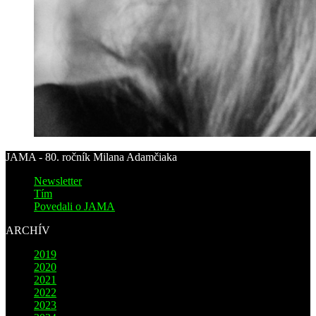
JAMA - 80. ročník Milana Adamčiaka
Newsletter
Tím
Povedali o JAMA
ARCHÍV
2019
2020
2021
2022
2023