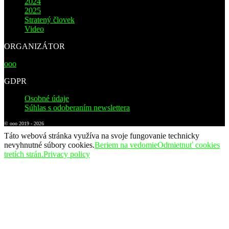
2024
2025
Stratený človek
Video
ORGANIZÁTOR
ooo
GDPR
Osobné údaje
Súhlas s odoberaním newslettera
© ooo 2019 - 2026
Táto webová stránka využíva na svoje fungovanie technicky
nevyhnutné súbory cookies.
Beriem na vedomie
Odmietnuť cookies
tretích strán.
Privacy policy