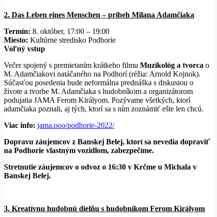
2. Das Leben eines Menschen – príbeh Milana Adamčiaka
Termín:
8. október, 17:00 – 19:00
Miesto:
Kultúrne stredisko Podhorie
Voľný vstup
Večer spojený s premietaním krátkeho filmu
Muzikológ a tvorca
o
M. Adamčiakovi natáčaného na Podhorí (réžia: Arnold Kojnok).
Súčasťou posedenia bude neformálna prednáška s diskusiou o
živote a tvorbe M. Adamčiaka s hudobníkom a organizátorom
podujatia JAMA Ferom Királyom. Pozývame všetkých, ktorí
adamčiaka poznali, aj tých, ktorí sa s ním zoznámiť ešte len chcú.
Viac info:
jama.ooo/podhorie-2022/
Dopravu záujemcov z Banskej Belej, ktorí sa nevedia dopraviť
na Podhorie vlastným vozidlom, zabezpečíme.
Stretnutie záujemcov o odvoz o 16:30 v Krčme u Michala v
Banskej Belej.
3. Kreatívnu hudobnú dielňu s hudobníkom Ferom Királyom