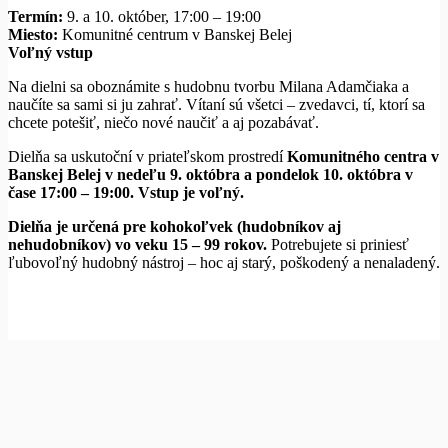
Termín:
9. a 10. október, 17:00 – 19:00
Miesto:
Komunitné centrum v Banskej Belej
Voľný vstup
Na dielni sa oboznámite s hudobnu tvorbu Milana Adamčiaka a
naučíte sa sami si ju zahrať. Vítaní sú všetci – zvedavci, tí, ktorí sa
chcete potešiť, niečo nové naučiť a aj pozabávať.
Dielňa sa uskutoční v priateľskom prostredí
Komunitného centra v
Banskej Belej v nedeľu 9. októbra a pondelok 10. októbra v
čase 17:00 – 19:00. Vstup je voľný.
Dielňa je určená pre kohokoľvek (hudobníkov aj
nehudobníkov) vo veku 15 – 99 rokov.
Potrebujete si priniesť
ľubovoľný hudobný nástroj – hoc aj starý, poškodený a nenaladený.