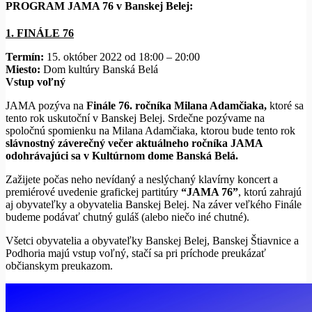
PROGRAM JAMA 76 v Banskej Belej:
1. FINÁLE 76
T
ermín:
15. október 2022 od 18:00 – 20:00
Miesto:
Dom kultúry Banská Belá
Vstup voľný
JAMA pozýva na
Finále 76. ročníka Milana Adamčiaka,
ktoré sa
tento rok uskutoční v Banskej Belej.
Srdečne pozývame na
spoločnú spomienku na Milana Adamčiaka, ktorou bude tento rok
slávnostný záverečný večer aktuálneho ročníka JAMA
odohrávajúci sa v Kultúrnom dome Banská Belá.
Zažijete počas neho nevídaný a neslýchaný klavírny koncert a
premiérové uvedenie grafickej partitúry
“JAMA 76”
, ktorú zahrajú
aj obyvateľky a obyvatelia Banskej Belej.
Na záver veľkého Finále
budeme podávať chutný guláš (alebo niečo iné chutné).
Všetci obyvatelia a obyvateľky Banskej Belej, Banskej Štiavnice a
Podhoria majú vstup voľný, stačí sa pri príchode preukázať
občianskym preukazom.