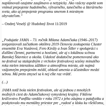
naplánovali ozajstne zaujímavo a netypicky. Ako vzácny aspekt som
vnímal prepojenie hudobného, výtvarného, tanečného a literárneho
sveta, ako aj prepojenie programu smerom k miestnym
obyvateľom.“
–
Ondrej Veselý @ Hudobný život 11/2019
„Podujatie JAMA – 73. ročník Milana Adamčiaka (1946–2017)
zorganizovali začiatkom októbra 2019 členovia zoskupenia Cluster
e
nsemble Eva Vozárová, Fero Király a Ivan Šiller v spolupráci s
ďalšími členmi, partnermi a hosťami, ale aj s lokálnou scénou
Banskej Štiavnice a okolia. Udalosť dodatočne pomenovaná ako
ne-festival sa stal
a
jedným z vrcholov festivalovej sezóny minulého
roka nielen intenzitou zážitkov a atmosférou miesta, ale najmä
vzájomným prepojením médií, oblastí umenia a účastníkov medzi
sebou. Má preto zmysel sa k nej ešte raz vrátiť.
(…)
J
AMA totiž bola nielen festivalom, ale aj jednou
z mnohých
možných ciest do Adamčiakovej vymyslenej krajiny. Fiktívne
kráľovstvo Panfília vzniklo v roku 1972 z jeho záujmu o patafyziku a
poskytovalo mu mentálny priestor pre „radosť a lásku ku všeličomu,