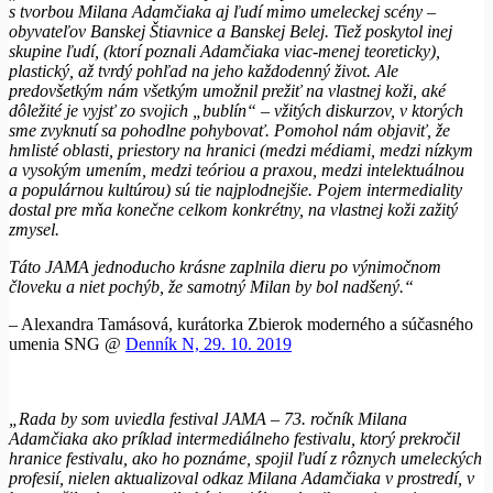
s tvorbou Milana Adamčiaka aj ľudí mimo umeleckej scény –
obyvateľov Banskej Štiavnice a Banskej Belej. Tiež poskytol inej
skupine ľudí, (ktorí poznali Adamčiaka viac-menej teoreticky),
plastický, až tvrdý pohľad na jeho každodenný život. Ale
predovšetkým nám všetkým umožnil prežiť na vlastnej koži, aké
dôležité je vyjsť zo svojich „bublín“ – vžitých diskurzov, v ktorých
sme zvyknutí sa pohodlne pohybovať. Pomohol nám objaviť, že
hmlisté oblasti, priestory na hranici (medzi médiami, medzi nízkym
a vysokým umením, medzi teóriou a praxou, medzi intelektuálnou
a populárnou kultúrou) sú tie najplodnejšie. Pojem intermediality
dostal pre mňa konečne celkom konkrétny, na vlastnej koži zažitý
zmysel.
Táto JAMA jednoducho krásne zaplnila dieru po výnimočnom
človeku a niet pochýb, že samotný Milan by bol nadšený.“
– Alexandra Tamásová, kurátorka Zbierok moderného a súčasného
umenia SNG @
Denník N, 29. 10. 2019
„Rada by som uviedla festival JAMA – 73. ročník Milana
Adamčiaka ako príklad intermediálneho festivalu, ktorý prekročil
hranice festivalu, ako ho poznáme, spojil ľudí z rôznych umeleckých
profesií, nielen aktualizoval odkaz Milana Adamčiaka v prostredí, v