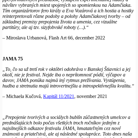
návštev vybraných miest spojených so spomienkou na Adamčiaka.
Tím organizártorov fero király a Eva Vozárová a ich hostia a hostky
reinterpretovali rôzne podoby a polohy Adamčiakovej tvorby – od
základnej premisy prepojenia života a umenia, cez vizuálne
partitúry, ale aj tzv. sizyfobvské roboty (…).“
– Miroslava Urbanová, Flash Art 66, december 2022
JAMA 75
„To, čo sa už tretí rok v októbri odohráva v Banskej Štiavnici a jej
okolí, nie je festival. Nejde iba o neprítomnosť pódií, výčapov a
davov, JAMA ponúka najmä iný rytmus prežívania. Vystúpenia,
hudba a stretnutia majú introvertnejšiu a introspektívnejšiu kvalitu.“
– Michaela Kučová,
Kapitál 11/2021
, november 2021
„Prepojenie tvorivých a sociálych bublín zúčastnených umelcov a
prednášajúcich bolo počas všetkých troch ročníkov jedným z
najsilnejších odkazov festivalu JAMA, hmatateľným cez nové
známosti a priateľstvá, ale aj následné spolupráce. Toto dnes naša