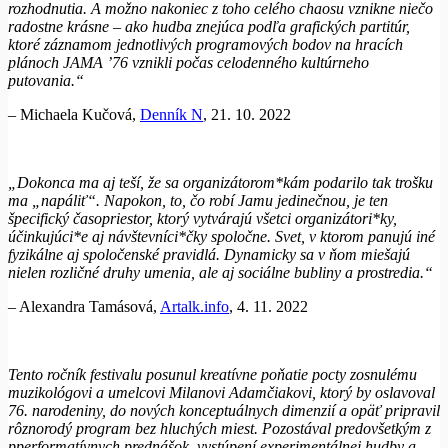
rozhodnutia. A možno nakoniec z toho celého chaosu vznikne niečo
radostne krásne – ako hudba znejúca podľa grafických partitúr,
ktoré záznamom jednotlivých programových bodov na hracích
plánoch JAMA ’76 vznikli počas celodenného kultúrneho
putovania.“
– Michaela Kučová,
Denník N
, 21. 10. 2022
„Dokonca ma aj teší, že sa organizátorom*kám podarilo tak trošku
ma „napáliť“. Napokon, to, čo robí Jamu jedinečnou, je ten
špecifický časopriestor, ktorý vytvárajú všetci organizátori*ky,
účinkujúci*e aj návštevníci*čky spoločne. Svet, v ktorom panujú iné
fyzikálne aj spoločenské pravidlá. Dynamicky sa v ňom miešajú
nielen rozličné druhy umenia, ale aj sociálne bubliny a prostredia.“
– Alexandra Tamásová,
Artalk.info
, 4. 11. 2022
Tento ročník festivalu posunul kreatívne poňatie pocty zosnulému
muzikológovi a umelcovi Milanovi Adamčiakovi, ktorý by oslavoval
76. narodeniny, do nových konceptuálnych dimenzií a opäť pripravil
rôznorodý program bez hluchých miest. Pozostával predovšetkým z
pperformatívnych prednášok, vystúpení experimentálnej hudby a