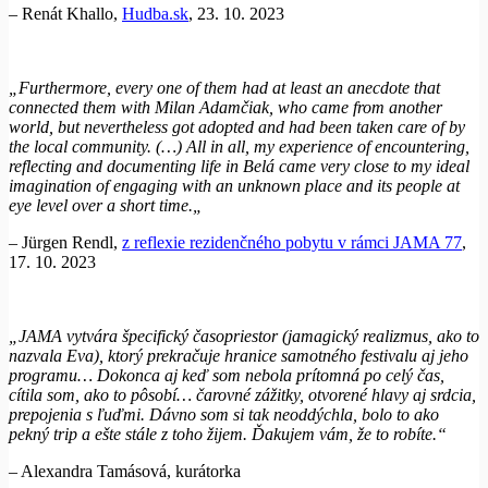
– Renát Khallo,
Hudba.sk
, 23. 10. 2023
„
Furthermore, every one of them had at least an anecdote that
connected them with Milan Adamčiak, who came from another
world, but nevertheless got adopted and had been taken care of by
the local community. (…) All in all, my experience of encountering,
reflecting and documenting life in Belá came very close to my ideal
imagination of engaging with an unknown place and its people at
eye level over a short time.
„
– Jürgen Rendl,
z reflexie rezidenčného pobytu v rámci JAMA 77
,
17. 10. 2023
„JAMA vytvára špecifický časopriestor (jamagický realizmus, ako to
nazvala Eva), ktorý prekračuje hranice samotného festivalu aj jeho
programu… Dokonca aj keď som nebola prítomná po celý čas,
cítila som, ako to pôsobí… čarovné zážitky, otvorené hlavy aj srdcia,
prepojenia s ľuďmi. Dávno som si tak neoddýchla, bolo to ako
pekný trip a ešte stále z toho žijem. Ďakujem vám, že to robíte.“
– Alexandra Tamásová, kurátorka