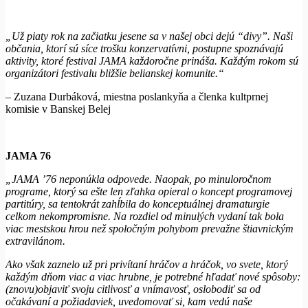
„Už piaty rok na začiatku jesene sa v našej obci dejú “divy”. Naši
občania, ktorí sú síce trošku konzervatívni, postupne spoznávajú
aktivity, ktoré festival JAMA každoročne prináša. Každým rokom sú
organizátori festivalu bližšie belianskej komunite.“
– Zuzana Durbáková, miestna poslankyňa a členka kultprnej
komisie v Banskej Belej
JAMA 76
„JAMA ’76 neponúkla odpovede. Naopak, po minuloročnom
programe, ktorý sa ešte len zľahka opieral o koncept programovej
partitúry, sa tentokrát zahĺbila do konceptuálnej dramaturgie
celkom nekompromisne. Na rozdiel od minulých vydaní tak bola
viac mestskou hrou než spoločným pohybom prevažne štiavnickým
extravilánom.
Ako však zaznelo už pri privítaní hráčov a hráčok, vo svete, ktorý
každým dňom viac a viac hrubne, je potrebné hľadať nové spôsoby:
(znovu)objaviť svoju citlivosť a vnímavosť, oslobodiť sa od
očakávaní a požiadaviek, uvedomovať si, kam vedú naše