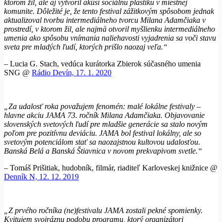
ktorom žil, ale aj vytvoril akúsi sociálnu plastiku v miestnej
komunite. Dôležité je, že tento festival zážitkovým spôsobom jednak
aktualizoval tvorbu intermediálneho tvorcu Milana Adamčiaka v
prostredí, v ktorom žil, ale najmä otvoril myšlienku intermediálneho
umenia ako spôsobu vnímania naliehavosti vyjadrenia sa voči stavu
sveta pre mladých ľudí, ktorých prišlo naozaj veľa.“
– Lucia G. Stach, vedúca kurátorka Zbierok súčasného umenia
SNG @
Rádio Devín, 17. 1. 2020
„Za udalosť roka považujem fenomén: malé lokálne festivaly –
hlavne akciu JAMA 73. ročník Milana Adamčiaka. Objavovanie
slovenských svetových ľudí pre mladšie generácie sa stalo novým
poľom pre pozitívnu deviáciu. JAMA bol festival lokálny, ale so
svetovým potenciálom stať sa naozajstnou kultovou udalosťou.
Banská Belá a Banská Štiavnica v novom prekvapivom svetle.“
– Tomáš Prišitiak, hudobník, filmár, riaditeľ Karloveskej knižnice @
Denník N, 12. 12. 2019
„Z prvého ročníka (ne)festivalu JAMA zostali pekné spomienky.
Kvitujem svojráznu podobu programu, ktorý organizátori