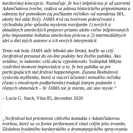
kurátorskej koncepcie. Naznačuje, ž
e hoci inšpiráciou je už uzavretá
Adamčiakova tvorba, vzdáva sa pátosu historického pripomínania a
odmieta byť pomníkom (aj počítaním ročníkov od narodenia MA,
akoby bol stále živý). JAMA trvá na tvorivom pokračovaní z
východiska jeho spôsobu myslenia rozvíjaním 1) nových a
aktuálnych umeleckých prejavov priamo alebo voľne inšpirovaných
jeho impozantne bohatou umeleckou prácou a 2) intermediálnych
ideí a diel iných autorov a ich nových interpretácií.
Tento rok bola JAMA skôr hlboká ako široká, keďže sa celý
(ne)festival presunul do on-line podoby bez živého publika. Ako
uvidíme, to nakoniec celú akciu vypointovalo. Svätopluk Mikyta
vyzdvihol moment improvizácie a to, že bez publika sa pre
participujúcich stal festival happeningom. Zuzana Bodnárová
vyslovila myšlienku, ktorú si viacerí účastníci minulého ročníka
(často s emotívnym podfarbením) tradujú ústnym podaním v
rôznych obmenách – že JAMA nie je miesto, ale stav mysle.“
– Lucia G. Stach, Vlna 85, december 2020
„Ne/festival bol priestorom citlivého kontaktu s Adamčiakovou
tvorbou, ktorý sa vo forme performancií vinul celým jeho trvaním.
Zásluhou kvalitného kurátorského a dramaturgického spracovania