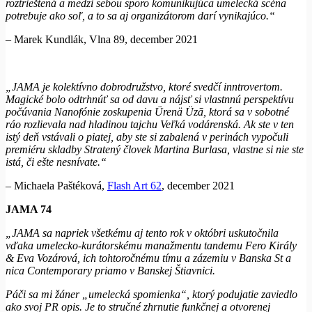
roztrieštená a medzi sebou sporo komunikujúca umelecká scéna
potrebuje ako soľ, a to sa aj organizátorom darí vynikajúco.“
– Marek Kundlák, Vlna 89, december 2021
„JAMA je kolektívno dobrodružstvo, ktoré svedčí inntrovertom.
Magické bolo odtrhnúť sa od davu a nájsť si vlastnnú perspektívu
počúvania Nanofónie zoskupenia Ürenä Üzā, ktorá sa v sobotné
ráo rozlievala nad hladinou tajchu Veľká vodárenská. Ak ste v ten
istý deň vstávali o piatej, aby ste si zabalená v perinách vypočuli
premiéru skladby Stratený človek Martina Burlasa, vlastne si nie ste
istá, či ešte nesnívate.“
– Michaela Paštéková,
Flash Art 62
, december 2021
JAMA 74
„JAMA sa napriek všetkému aj tento rok v októbri uskutočnila
vďaka umelecko-kurátorskému manažmentu tandemu Fero Király
& Eva Vozárová, ich tohtoročnému tímu a zázemiu v Banska St a
nica Contemporary priamo v Banskej Štiavnici.
Páči sa mi žáner „umelecká spomienka“, ktorý podujatie zaviedlo
ako svoj PR opis. Je to stručné zhrnutie funkčnej a otvorenej