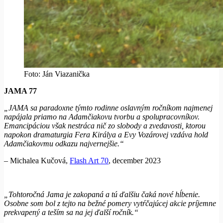
Foto: Ján Viazanička
JAMA 77
„JAMA sa paradoxne týmto rodinne oslavným ročníkom najmenej
napájala priamo na Adamčiakovu tvorbu a spolupracovníkov.
Emancipáciou však nestráca nič zo slobody a zvedavosti, ktorou
napokon dramaturgia Fera Királya a Evy Vozárovej vzdáva hold
Adamčiakovmu odkazu najvernejšie.“
– Michalea Kučová,
Flash Art 70
, december 2023
„Tohtoročná Jama je zakopaná a tú ďalšiu čaká nové hĺbenie.
Osobne som bol z tejto na bežné pomery vytŕčajúcej akcie príjemne
prekvapený a teším sa na jej ďalší ročník.“