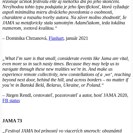
rezonuje účinok festivalu ešte aj niekoľko dní po jeho skončení.
Nevýhodou tohto typu podujatia je jeho špecifickosť, ktorá vyžaduje
aspoň minimálnu mieru diváckeho povedomia o osobnosti,
charaktere a rozsahu tvorby autora. Na záver možno zhodnotiť, že
JAMA sa metaforicky stala samotným Adamčiakom, teda lokálna
rozmerom, svetová kvalitou.“
– Dominika Chrzanová,
Flashart
, január 2021
„What I’m sure is that small, considerate events like Jama are vital,
even more so in such nasty times. Because they may help us to
navigate through these new realities we’re in. And make us
experience remote collectivity, new constellations of a ‚we‘, reaching
beyond next door, behind the hill, and across borders – no matter if
you’re in Banská Belá, Belarus, Ukraine, or Poland.“
– Jürgen Rendl, cestovateľ, pozorovateľ a autor, hosť JAMA 2020,
FB status
JAMA 73
„Festival JAMA bol prínosný vo viacerých smeroch: oboznámil