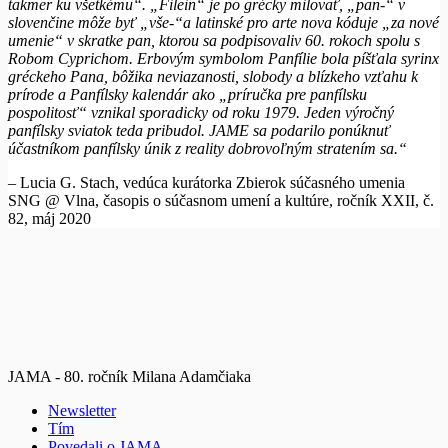
takmer ku všetkému“. „Filein“ je po grécky milovať, „pan-“
v
slovenčine môže byť „vše-“
a latinské pro arte nova kóduje „za nové
umenie“ v skratke pan, ktorou sa podpisovaliv 60. rokoch spolu s
Robom Cyprichom. Erbovým symbolom Panfílie bola píšťala syrinx
gréckeho Pana, bôžika neviazanosti, slobody a blízkeho vzťahu k
prírode a Panfílsky kalendár ako „príručka pre panfílsku
pospolitosť“ vznikal sporadicky od roku 1979.
Jeden výročný
panfílsky sviatok teda pribudol. JAME sa podarilo ponúknuť
účastníkom panfílsky únik z reality dobrovoľným stratením sa.“
– Lucia G. Stach, vedúca kurátorka Zbierok súčasného umenia
SNG @ Vlna, časopis o súčasnom umení a kultúre, ročník XXII, č.
82, máj 2020
JAMA - 80. ročník Milana Adamčiaka
Newsletter
Tím
Povedali o JAMA