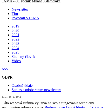
JAMA - 80. ročník Milana Adamčiaka
Newsletter
Tím
Povedali o JAMA
2019
2020
2021
2022
2023
2024
2025
Stratený človek
Video
ooo
GDPR
Osobné údaje
Súhlas s odoberaním newslettera
© ooo 2019 - 2026
Táto webová stránka využíva na svoje fungovanie technicky
nevyhnutné súbory cookies.
Beriem na vedomie
Odmietnuť cookies