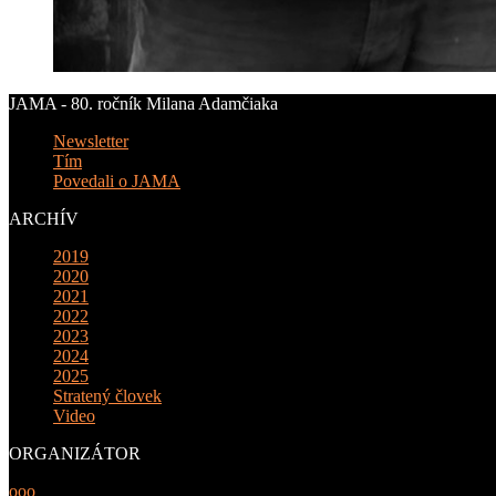
JAMA - 80. ročník Milana Adamčiaka
Newsletter
Tím
Povedali o JAMA
ARCHÍV
2019
2020
2021
2022
2023
2024
2025
Stratený človek
Video
ORGANIZÁTOR
ooo