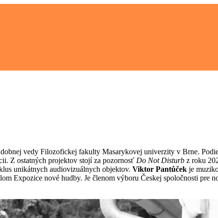
hudobnej vedy Filozofickej fakulty Masarykovej univerzity v Brne. Pod
ii. Z ostatných projektov stojí za pozornosť
Do Not Disturb
z roku 20
klus unikátnych audiovizuálnych objektov.
Viktor Pantůček
je muziko
lom Expozice nové hudby. Je členom výboru Českej spoločnosti pre no