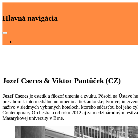
JAMA 80
Hlavná navigácia
EN
Jozef Cseres & Viktor Pantůček (CZ)
Jozef Cseres
je estetik a filozof umenia a zvuku. Pôsobí na Ústave 
presahom k intermediálnemu umeniu a tiež autorskej tvorivej intervenc
naživo v siedmych vybraných hoteloch, ktorého súčasťou bol jeho cy
Contemporary Orchestra a od roku 2012 aj za medzinárodným festiva
Masarykovej univerzity v Brne.