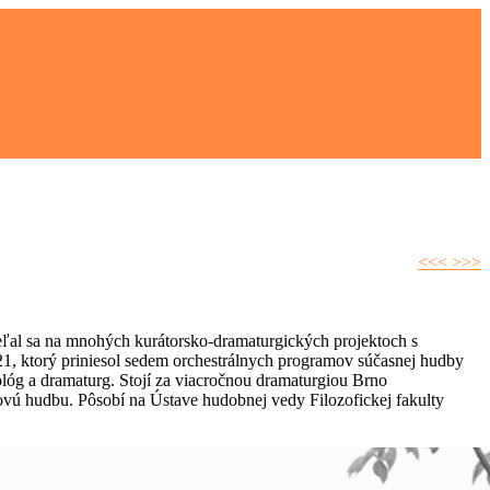
<<<
>>>
ieľal sa na mnohých kurátorsko-dramaturgických projektoch s
21, ktorý priniesol sedem orchestrálnych programov súčasnej hudby
lóg a dramaturg. Stojí za viacročnou dramaturgiou Brno
vú hudbu. Pôsobí na Ústave hudobnej vedy Filozofickej fakulty