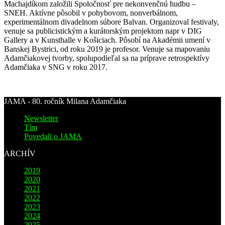
Machajdíkom založili Spoločnosť pre nekonvenčnú hudbu –
SNEH. Aktívne pôsobil v pohybovom, nonverbálnom,
experimentálnom divadelnom súbore Balvan. Organizoval festivaly,
venuje sa publicistickým a kurátorským projektom napr v DIG
Gallery a v Kunsthalle v Košiciach. Pôsobí na Akadémii umení v
Banskej Bystrici, od roku 2019 je profesor. Venuje sa mapovaniu
Adamčiakovej tvorby, spolupodieľal sa na príprave retrospektívy
Adamčiaka v SNG v roku 2017.
JAMA - 80. ročník Milana Adamčiaka
Newsletter
Tím
Povedali o JAMA
ARCHÍV
2019
2020
2021
2022
2023
2024
2025