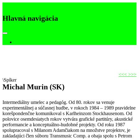
JAMA 80
Hlavná navigácia
EN
<<<
>>>
\Spíker
Michal Murin (SK)
Intermediálny umelec a pedagóg. Od 80. rokov sa venuje
experimentálnej a súčasnej hudbe, v rokoch 1984 – 1989 pravidelne
korešpondenčne komunikoval s Karlheinzom Stockhausenom. Od
polovice osemdesiatych rokov vytvára grafické partitúry, akustické
performancie a konceptuálno-hudobné projekty. Od roku 1987
spolupracoval s Milanom Adamčiakom na množstve projektov, je
zakladajúci člen súboru Transmusic Comp. a obaja spolu s Petrom