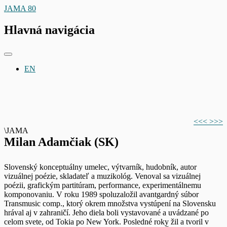
JAMA 80
Hlavná navigácia
EN
<<<
>>>
\JAMA
Milan Adamčiak (SK)
Slovenský konceptuálny umelec, výtvarník, hudobník, autor
vizuálnej poézie, skladateľ a muzikológ. Venoval sa vizuálnej
poézii, grafickým partitúram, performance, experimentálnemu
komponovaniu. V roku 1989 spoluzaložil avantgardný súbor
Transmusic comp., ktorý okrem množstva vystúpení na Slovensku
hrával aj v zahraničí. Jeho diela boli vystavované a uvádzané po
celom svete, od Tokia po New York. Posledné roky žil a tvoril v