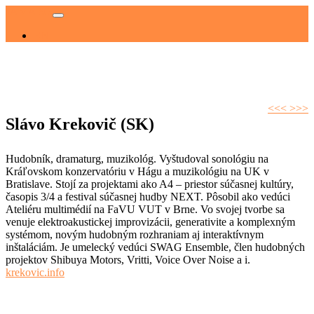
JAMA 80
Hlavná
EN
navigácia
<<<
>>>
Slávo Krekovič (SK)
Hudobník, dramaturg, muzikológ. Vyštudoval sonológiu na
Kráľovskom konzervatóriu v Hágu a muzikológiu na UK v
Bratislave. Stojí za projektami ako A4 – priestor súčasnej kultúry,
časopis 3/4 a festival súčasnej hudby NEXT. Pôsobil ako vedúci
Ateliéru multimédií na FaVU VUT v Brne. Vo svojej tvorbe sa
venuje elektroakustickej improvizácii, generativite a komplexným
systémom, novým hudobným rozhraniam aj interaktívnym
inštaláciám. Je umelecký vedúci SWAG Ensemble, člen hudobných
projektov Shibuya Motors, Vritti, Voice Over Noise a i.
krekovic.info