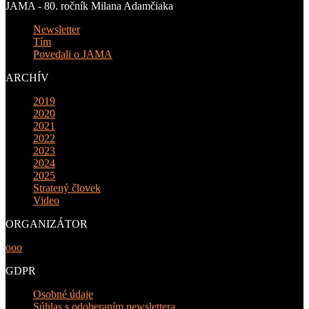
JAMA - 80. ročník Milana Adamčiaka
Newsletter
Tím
Povedali o JAMA
ARCHÍV
2019
2020
2021
2022
2023
2024
2025
Stratený človek
Video
ORGANIZÁTOR
ooo
GDPR
Osobné údaje
Súhlas s odoberaním newslettera