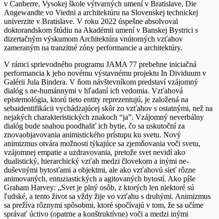
v Canberre,
Vysokej škole výtvarných umení v Bratislave, Die
Angewandte vo Viedni a architektúru na
Slovenskej technickej
univerzite v Bratislave. V roku 2022 úspešne absolvoval
doktorandskom
štúdiu na Akadémii umení v Banskej Bystrici s
dizertačným výskumom Architektúra vnútorných
vzťahov
zameraným na tranzitné zóny performancie a architektúry.
V rámci sprievodného programu JAMA 77 prebehne iniciačná
performancia k jeho novému výstavnému projektu In Dividuum v
Galérii Jula Bindera. V ňom návštevníkom predstaví vzájomný
dialóg s ne-humánnymi v hľadaní ich vedomia. Vzťahová
epistemológia, ktorú tieto entity reprezentujú, je založená na
sebaidentifikácii vychádzajúcej skôr zo vzťahov s ostatnými, než na
nejakých charakteristických znakoch “ja”. Vzájomný neverbálny
dialóg bude snahou poodhaliť ich bytie, čo sa uskutoční za
znovaobjavovania animistického prístupu ku svetu. Nový
animizmus otvára možnosti týkajúce sa zjemňovania voči svetu,
vzájomnej empatie a uzdravovania, pretože svet nevidí ako
dualistický, hierarchický vzťah medzi človekom a inými ne-
duševnými bytosťami a objektmi, ale ako vzťahovú sieť rôzne
animovaných, entuziastických a agitovaných bytostí. Ako píše
Graham Harvey: „Svet je plný osôb, z ktorých len niektoré sú
ľudské, a tento život sa vždy žije vo vzťahu s druhými. Animizmus
sa prežíva rôznymi spôsobmi, ktoré spočívajú v tom, že sa učíme
správať úctivo (opatrne a konštruktívne) voči a medzi inými