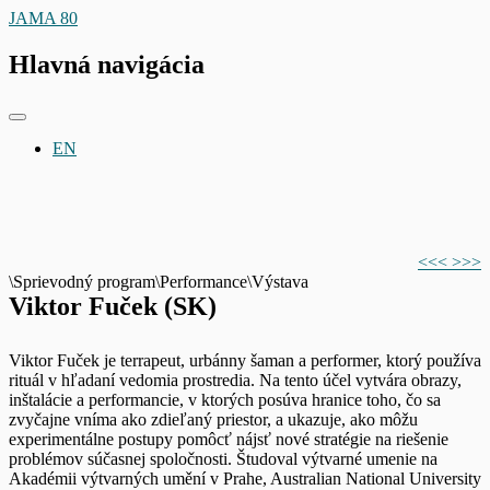
JAMA 80
Hlavná navigácia
EN
<<<
>>>
\Sprievodný program\Performance\Výstava
Viktor Fuček (SK)
Viktor Fuček je terrapeut, urbánny šaman a performer, ktorý používa
rituál v hľadaní vedomia
prostredia. Na tento účel vytvára obrazy,
inštalácie a performancie, v ktorých posúva hranice
toho, čo sa
zvyčajne vníma ako zdieľaný priestor, a ukazuje, ako môžu
experimentálne postupy
pomôcť nájsť nové stratégie na riešenie
problémov súčasnej spoločnosti. Študoval výtvarné
umenie na
Akadémii výtvarných umění v Prahe, Australian National University