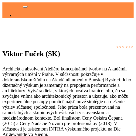
JAMA 80
Hlavná
EN
navigácia
<<<
>>>
Viktor Fuček (SK)
Architekt a absolvent Ateliéru konceptuálnej tvorby na Akadémii
výtvarných umění v Prahe. V súčasnosti pokračuje v
doktorandskom štúdiu na Akadémii umení v Banskej Bystrici. Jeho
dizertačný výskum je zameraný na prepojenia performancie a
architektúry. Vytvára diela, v ktorých posúva hranice toho, čo sa
zvyčajne vníma ako architektonický priestor, a ukazuje, ako môžu
experimentálne postupy pomôcť nájsť nové stratégie na riešenie
výziev súčasnej spoločnosti. Jeho práca bola prezentovaná na
samostatných a skupinových výstavách v slovenskom a
medzinárodnom kontexte. Bol finalistom Ceny Oskára Čepana
(2015) a Ceny Nadácie Novum pre profesionálov (2018). V
súčasnosti je asistentom INTRA výskumného projektu na Die
Angewantde vo Viedni.