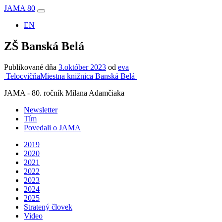
JAMA 80
Hlavná
EN
navigácia
ZŠ Banská Belá
Publikované dňa
3.október 2023
od
eva
Navigácia
Telocvičňa
Miestna knižnica Banská Belá
v
JAMA - 80. ročník Milana Adamčiaka
článku
Newsletter
Tím
Povedali o JAMA
2019
2020
2021
2022
2023
2024
2025
Stratený človek
Video