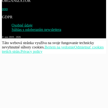
ORGANIZÁTOR
ooo
GDPR
Osobné údaje
Súhlas s odoberaním newslettera
© ooo 2019 - 2026
Táto webová stránka využíva na svoje fungovanie technicky
nevyhnutné súbory cookies.
Beriem na vedomie
Odmietnuť cookies
tretích strán.
Privacy policy