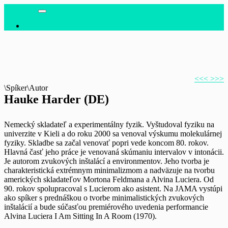
JAMA 80
Hlavná
EN
navigácia
<<<
>>>
\Spíker\Autor
Hauke Harder (DE)
Nemecký skladateľ a experimentálny fyzik. Vyštudoval fyziku na
univerzite v Kieli a do roku 2000 sa venoval výskumu molekulárnej
fyziky. Skladbe sa začal venovať popri vede koncom 80. rokov.
Hlavná časť jeho práce je venovaná skúmaniu intervalov v intonácii.
Je autorom zvukových inštalácí a environmentov. Jeho tvorba je
charakteristická extrémnym minimalizmom a nadväzuje na tvorbu
amerických skladateľov Mortona Feldmana a Alvina Luciera. Od
90. rokov spolupracoval s Lucierom ako asistent. Na JAMA vystúpi
ako spíker s prednáškou o tvorbe minimalistických zvukových
inštalácií a bude súčasťou premiérového uvedenia performancie
Alvina Luciera I Am Sitting In A Room (1970).