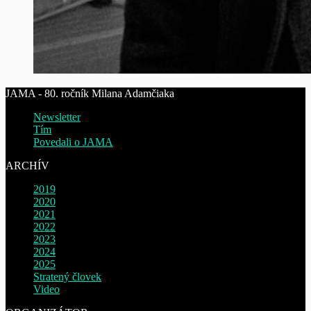
JAMA - 80. ročník Milana Adamčiaka
Newsletter
Tím
Povedali o JAMA
ARCHÍV
2019
2020
2021
2022
2023
2024
2025
Stratený človek
Video