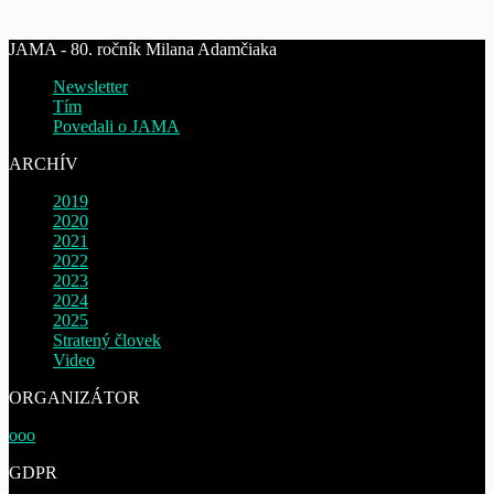
JAMA - 80. ročník Milana Adamčiaka
Newsletter
Tím
Povedali o JAMA
ARCHÍV
2019
2020
2021
2022
2023
2024
2025
Stratený človek
Video
ORGANIZÁTOR
ooo
GDPR