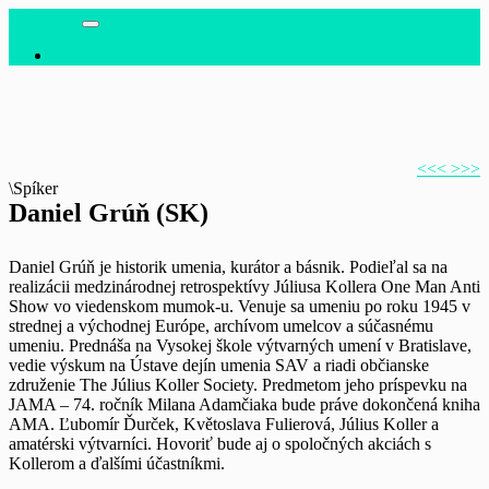
JAMA 80
Hlavná
EN
navigácia
<<<
>>>
\Spíker
Daniel Grúň (SK)
Daniel Grúň je historik umenia, kurátor a básnik. Podieľal sa na
realizácii medzinárodnej retrospektívy Júliusa Kollera One Man Anti
Show vo viedenskom mumok-u. Venuje sa umeniu po roku 1945 v
strednej a východnej Európe, archívom umelcov a súčasnému
umeniu. Prednáša na Vysokej škole výtvarných umení v Bratislave,
vedie výskum na Ústave dejín umenia SAV a riadi občianske
združenie The Július Koller Society. Predmetom jeho príspevku na
JAMA – 74. ročník Milana Adamčiaka bude práve dokončená kniha
AMA. Ľubomír Ďurček, Květoslava Fulierová, Július Koller a
amatérski výtvarníci. Hovoriť bude aj o spoločných akciách s
Kollerom a ďalšími účastníkmi.