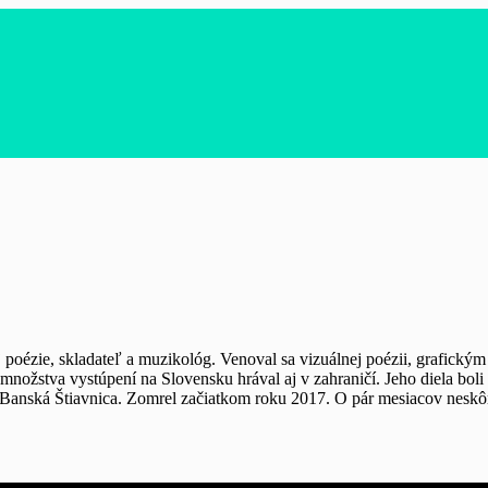
j poézie, skladateľ a muzikológ. Venoval sa vizuálnej poézii, grafic
množstva vystúpení na Slovensku hrával aj v zahraničí. Jeho diela bo
e Banská Štiavnica. Zomrel začiatkom roku 2017. O pár mesiacov neskôr