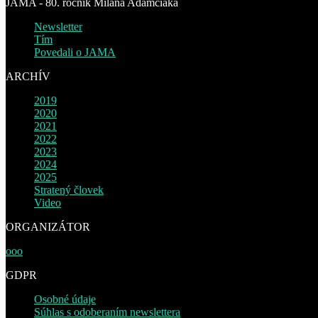
JAMA - 80. ročník Milana Adamčiaka
Newsletter
Tím
Povedali o JAMA
ARCHÍV
2019
2020
2021
2022
2023
2024
2025
Stratený človek
Video
ORGANIZÁTOR
ooo
GDPR
Osobné údaje
Súhlas s odoberaním newslettera