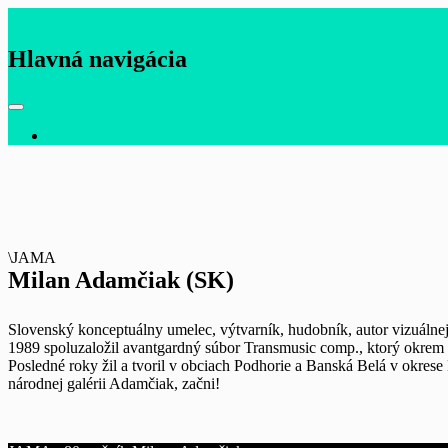
JAMA 80
Hlavná navigácia
EN
\JAMA
Milan Adamčiak (SK)
Slovenský konceptuálny umelec, výtvarník, hudobník, autor vizuálne
1989 spoluzaložil avantgardný súbor Transmusic comp., ktorý okrem 
Posledné roky žil a tvoril v obciach Podhorie a Banská Belá v okres
národnej galérii Adamčiak, začni!